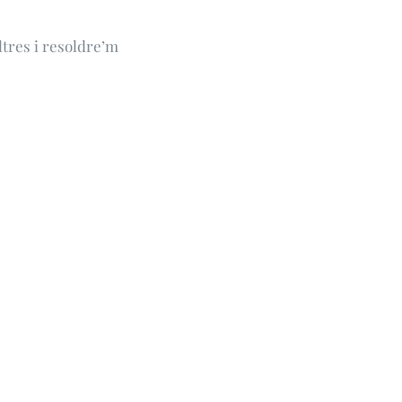
ltres i resoldre’m
Aquests són e
RESPECTE
LLIBERTAT