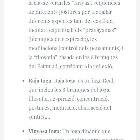
la classe seran les “Kriyas”, seqüències
de diferents postures per treballar
diferents aspectes tant del cos físic,
mental i espiritual; els “pranayamas”
(tècniques de respiració), les
meditacions (control dels pensaments) i
la “filosofia” basada en les 8 branques
del Patanjali, convidant a la reflexió.
Raja Ioga:
Raja Ioga, es un ioga Real,
que inclou les 8 branques del ioga:
filosofia, respiració, concentració,
postures, meditació, abstracció del
sentits,…
Vinyasa Ioga:
Un ioga dinàmic que