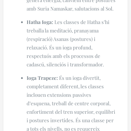
genera energia, canviem entre postures
amb Suria Namaskar, salutacions al Sol.
Hatha Ioga:
Les classes de Hatha s’hi
treballa la meditació, pranayama
(respiració) Asanas (postures) i
relaxació. És un ioga profund,
respectuós amb els processos de
cadascú, silenciós i transformador.
Ioga Trapeze:
És un ioga divertit,
completament diferent, les classes
inclouen extensions passives
d’esquena, treball de centre corporal,
enfortiment del tren superior, equilibri
i postures invertides. És una classe per
a tots els nivells, no es requereix