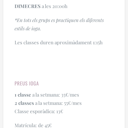
DIMECRES
a les 20:00h
*En tots els grups es practiquen els diferents
estils de ioga.
Les classes duren aproximàdament 1:15h
PREUS IOGA
1 classe
a la setmana: 35€/mes
2 classes
a la setmana: 55€/mes
Classe esporàdica: 13€
Matrícula: de 45€