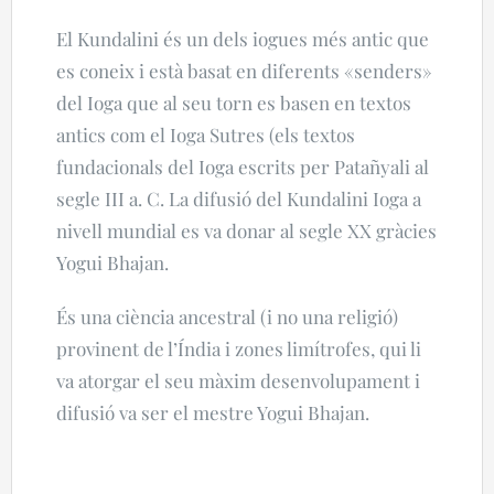
El Kundalini és un dels iogues més antic que
es coneix i està basat en diferents «senders»
del Ioga que al seu torn es basen en textos
antics com el Ioga Sutres (els textos
fundacionals del Ioga escrits per Patañyali al
segle III a. C. La difusió del Kundalini Ioga a
nivell mundial es va donar al segle XX gràcies
Yogui Bhajan.
És una ciència ancestral (i no una religió)
provinent de l’Índia i zones limítrofes, qui li
va atorgar el seu màxim desenvolupament i
difusió va ser el mestre Yogui Bhajan.